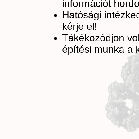
információt hord
Hatósági intézke
kérje el!
Tákékozódjon volt
építési munka a 