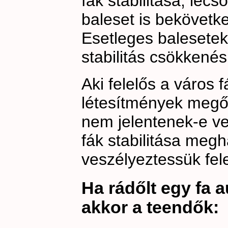
fák stabilitása, lec
baleset is bekövetk
Esetleges balesete
stabilitás csökkené
Aki felelős a város f
létesítmények megőr
nem jelentenek-e ves
fák stabilitása meg
veszélyeztessük fel
Ha rádőlt egy fa au
akkor a teendők: