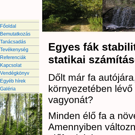
Főoldal
Bemutatkozás
Tanácsadás
Egyes fák stabili
Tevékenység
statikai számítás
Referenciák
Kapcsolat
Vendégkönyv
Dőlt már fa autójára
Egyéb hírek
környezetében lévő f
Galéria
vagyonát?
Minden élő fa a növ
Amennyiben változna