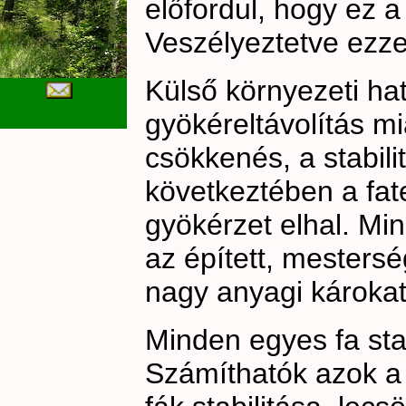
előfordul, hogy ez a 
Veszélyeztetve ezzel
Külső környezeti hat
gyökéreltávolítás mi
csökkenés, a stabil
következtében a fat
gyökérzet elhal. Mi
az épített, mesters
nagy anyagi károkat
Minden egyes fa sta
Számíthatók azok a 